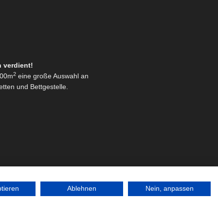
h verdient!
2
 500m
eine große Auswahl an
tten und Bettgestelle.
ptieren
Ablehnen
Nein, anpassen
chtlinie