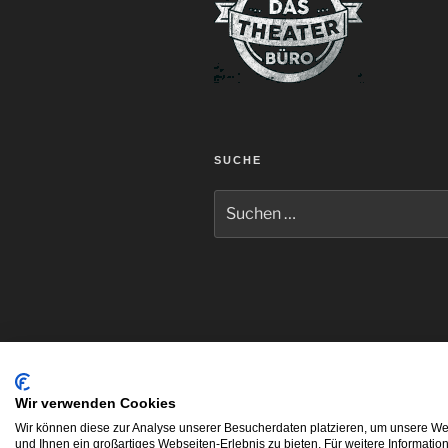
SUCHE
Suche
nach:
Wir verwenden Cookies
Wir können diese zur Analyse unserer Besucherdaten platzieren, um unsere Web
Youtube
Facebook
Instagram
E-
und Ihnen ein großartiges Webseiten-Erlebnis zu bieten. Für weitere Informati