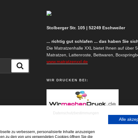
Stolberger Str. 105 | 52249 Eschweiler
... richtig gut schlafen ... das haben Sie sic
Die Matratzenhalle XXL bietet Ihnen auf über
Matratzen, Lattenroste, Bettwaren, Boxspringbe
www.matratzenxxl.de
Suchen
WIR DRUCKEN BEI:
Datenschutzbestimmungen
Alle akze
seite zu verbessern, personalisierte Inhalte anzuzeigen
Blog
onen zu den von uns verwendeten Cookies öffnen Sie die
Impressum | Datenschutzerklärung
Cookie Ri