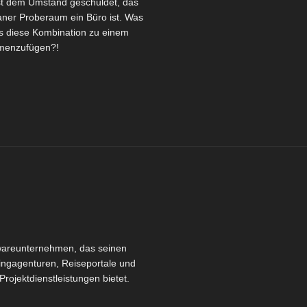
st dem Umstand geschuldet, das
er Proberaum ein Büro ist. Was
ls diese Kombination zu einem
enzufügen?!
twareunternehmen, das seinen
ingagenturen, Reiseportale und
ojektdienstleistungen bietet.