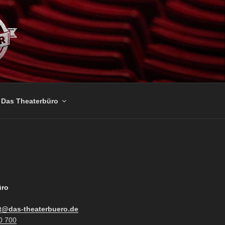
Das Theaterbüro
üro
t@das-theaterbuero.de
0 700