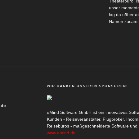
Theaterbüro” i
unser momentan
lag da näher a
Namen zusamm
WIR DANKEN UNSEREN SPONSOREN:
.de
eMind Software GmbH ist ein innovatives Sof
Kunden - Reiseveranstalter, Flugbroker, Incom
Reisebüros - maßgeschneiderte Software und Pr
www.emind.de