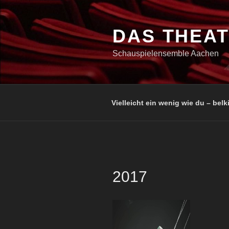
Zum
Inhalt
springen
DAS THEA
Schauspielensemble Aachen
Vielleicht ein wenig wie du – belki
2017