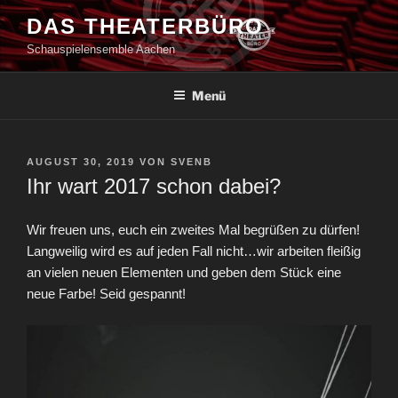
Zum
DAS THEATERBÜRO
Inhalt
Schauspielensemble Aachen
springen
Menü
VERÖFFENTLICHT
AUGUST 30, 2019
VON
SVENB
AM
Ihr wart 2017 schon dabei?
Wir freuen uns, euch ein zweites Mal begrüßen zu dürfen!
Langweilig wird es auf jeden Fall nicht…wir arbeiten fleißig
an vielen neuen Elementen und geben dem Stück eine
neue Farbe! Seid gespannt!