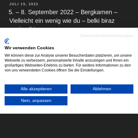
VERÖFFENTLICHT
JULI 19, 2022
AM
5. – 8. September 2022 – Bergkamen –
Vielleicht ein wenig wie du – belki biraz
senin gibi
Datenschutzbestimmungen
Wir verwenden Cookies
Bergkamen
Wir können diese zur Analyse unserer Besucherdaten platzieren, um unsere
Webseite zu verbessern, personalisierte Inhalte anzuzeigen und Ihnen ein
Stadtmarkt
großartiges Webseiten-Erlebnis zu bieten. Für weitere Informationen zu den
5. – 8. September 2022
von uns verwendeten Cookies öffnen Sie die Einstellungen.
Performance:
Alle akzeptieren
Ablehnen
8. September 2022
Nein, anpassen
Weitere Informationen unter:
https://vielleicht-ein-wenig-wie-du.dastheaterbuero.de
Das Projekt wird gefördert vom Ministerium für Kultur und