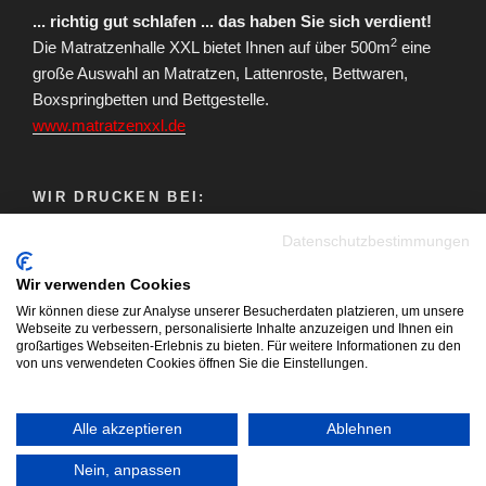
... richtig gut schlafen ... das haben Sie sich verdient!
2
Die Matratzenhalle XXL bietet Ihnen auf über 500m
eine
große Auswahl an Matratzen, Lattenroste, Bettwaren,
Boxspringbetten und Bettgestelle.
www.matratzenxxl.de
WIR DRUCKEN BEI:
Datenschutzbestimmungen
Wir verwenden Cookies
Wir können diese zur Analyse unserer Besucherdaten platzieren, um unsere
Webseite zu verbessern, personalisierte Inhalte anzuzeigen und Ihnen ein
großartiges Webseiten-Erlebnis zu bieten. Für weitere Informationen zu den
von uns verwendeten Cookies öffnen Sie die Einstellungen.
Youtube
Facebook
Instagram
E-
Blog
Mail
Alle akzeptieren
Ablehnen
Impressum | Datenschutzerklärung
Cookie Richtlinie
Nein, anpassen