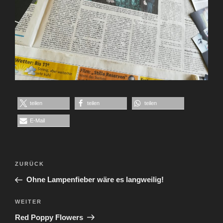
teilen
teilen
teilen
E-Mail
Beitragsnavigation
Vorheriger
ZURÜCK
Beitrag
Ohne Lampenfieber wäre es langweilig!
Nächster
WEITER
Beitrag
Red Poppy Flowers