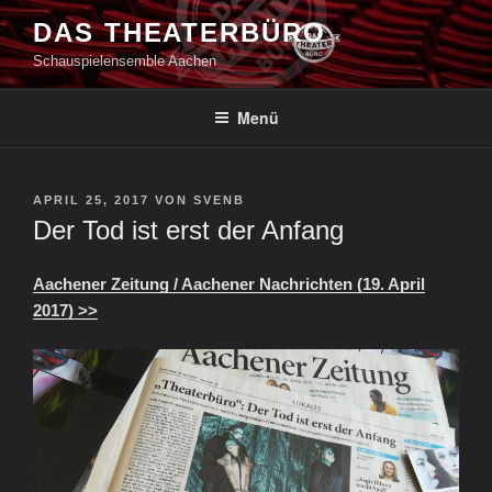
Zum
DAS THEATERBÜRO
Inhalt
Schauspielensemble Aachen
springen
Menü
VERÖFFENTLICHT
APRIL 25, 2017
VON
SVENB
AM
Der Tod ist erst der Anfang
Aachener Zeitung / Aachener Nachrichten (19. April
2017) >>