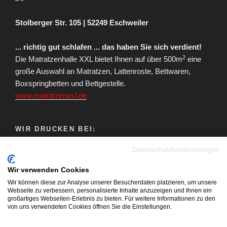
Stolberger Str. 105 | 52249 Eschweiler
... richtig gut schlafen ... das haben Sie sich verdient!
2
Die Matratzenhalle XXL bietet Ihnen auf über 500m
eine
große Auswahl an Matratzen, Lattenroste, Bettwaren,
Boxspringbetten und Bettgestelle.
www.matratzenxxl.de
WIR DRUCKEN BEI:
Datenschutzbestimmungen
Wir verwenden Cookies
Wir können diese zur Analyse unserer Besucherdaten platzieren, um unsere
Webseite zu verbessern, personalisierte Inhalte anzuzeigen und Ihnen ein
großartiges Webseiten-Erlebnis zu bieten. Für weitere Informationen zu den
von uns verwendeten Cookies öffnen Sie die Einstellungen.
Youtube
Facebook
Instagram
E-
Blog