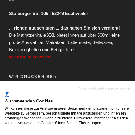
Stolberger Str. 105 | 52249 Eschweiler
... richtig gut schlafen ... das haben Sie sich verdient!
2
Die Matratzenhalle XXL bietet Ihnen auf über 500m
eine
große Auswahl an Matratzen, Lattenroste, Bettwaren,
Boxspringbetten und Bettgestelle.
www.matratzenxxl.de
WIR DRUCKEN BEI:
Datenschutzbestimmungen
Wir verwenden Cookies
Wir können diese zur Analyse unserer Besucherdaten platzieren, um unsere
Webseite zu verbessern, personalisierte Inhalte anzuzeigen und Ihnen ein
großartiges Webseiten-Erlebnis zu bieten. Für weitere Informationen zu den
von uns verwendeten Cookies öffnen Sie die Einstellungen.
Youtube
Facebook
Instagram
E-
Blog