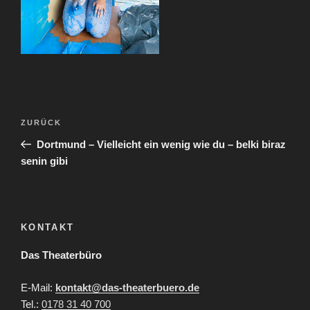
Beitragsnavigation
Vorheriger
ZURÜCK
Beitrag
Dortmund – Vielleicht ein wenig wie du – belki biraz
senin gibi
KONTAKT
Das Theaterbüro
E-Mail:
kontakt@das-theaterbuero.de
Tel.:
0178 31 40 700