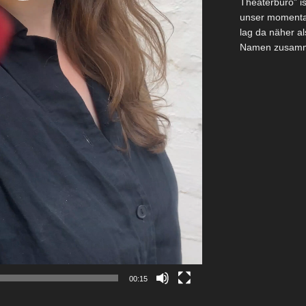
Theaterbüro” i
unser momentan
lag da näher a
Namen zusamm
00:15