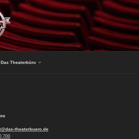
Das Theaterbüro
üro
t@das-theaterbuero.de
0 700