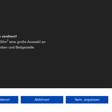
h verdient!
2
 500m
eine große Auswahl an
tten und Bettgestelle.
ptieren
Ablehnen
Nein, anpassen