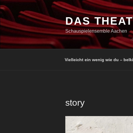
Zum
Inhalt
springen
DAS THEA
Schauspielensemble Aachen
Vielleicht ein wenig wie du – belki
story
Video-
Player