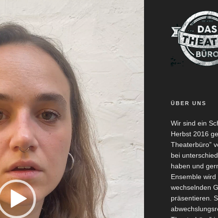
ÜBER UNS
Wir sind ein S
Herbst 2016 g
Theaterbüro” ve
bei unterschie
haben und gern
Ensemble wird 
wechselnden G
präsentieren. 
abwechslungsre