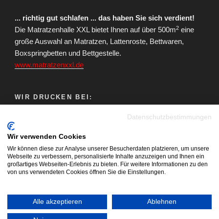
... richtig gut schlafen ... das haben Sie sich verdient!
2
Die Matratzenhalle XXL bietet Ihnen auf über 500m
eine
große Auswahl an Matratzen, Lattenroste, Bettwaren,
Boxspringbetten und Bettgestelle.
www.matratzenxxl.de
WIR DRUCKEN BEI:
Datenschutzbestimmungen
Wir verwenden Cookies
Wir können diese zur Analyse unserer Besucherdaten platzieren, um unsere
Webseite zu verbessern, personalisierte Inhalte anzuzeigen und Ihnen ein
großartiges Webseiten-Erlebnis zu bieten. Für weitere Informationen zu den
von uns verwendeten Cookies öffnen Sie die Einstellungen.
Youtube
Facebook
Instagram
E-
Blog
Mail
Alle akzeptieren
Ablehnen
Impressum | Datenschutzerklärung
Cookie Richtlinie