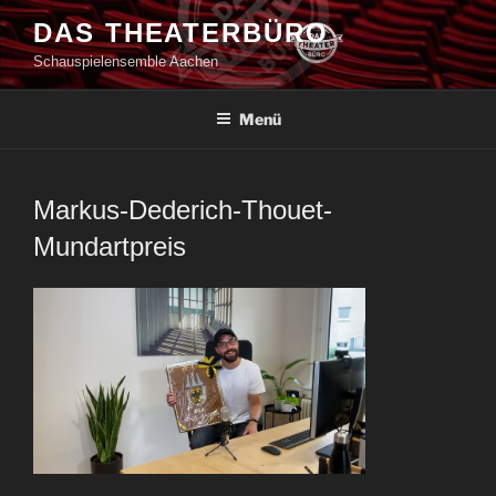
Zum
DAS THEATERBÜRO
Inhalt
Schauspielensemble Aachen
springen
Menü
Markus-Dederich-Thouet-
Mundartpreis